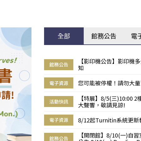
全部
館務公告
電
【影印機公告】影印機多
館務公告
知
您可能被停權！請勿大量
電子資源
【特展】8/5(三)10:0
活動快訊
大聲響，敬請見諒!
8/12起Turnitin系
電子資源
【開閉館】8/10(一)
館務公告