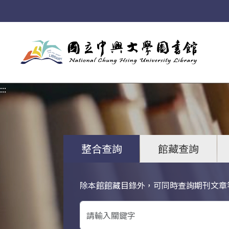
:::
:::
整合查詢
館藏查詢
除本館館藏目錄外，可同時查詢期刊文章
關鍵字搜尋