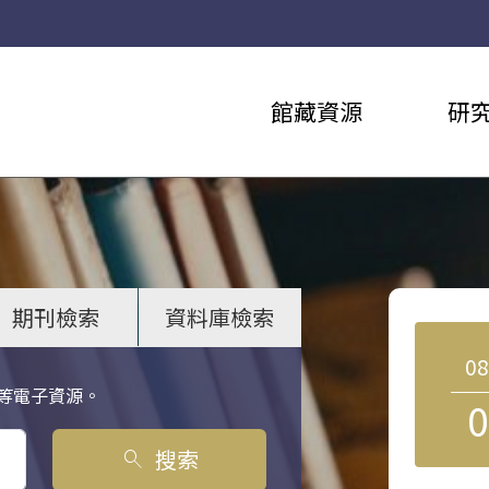
館藏資源
研
期刊檢索
資料庫檢索
0
等電子資源。
0
搜索
search