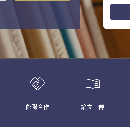
handshake
menu_book
館際合作
論文上傳