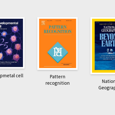
tal cell
Pattern
National
recognition
Geographi