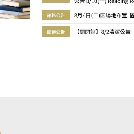
公告 8/10(一) Reading R
8月4日(二)因場地布置, 
館務公告
【開閉館】8/2清潔公告
館務公告
s