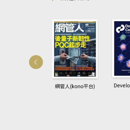
Developme
網管人(kono平台)
英語教室(AEB
ing Library平
台)