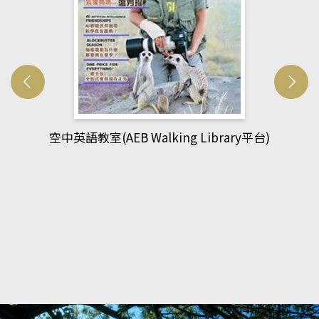
)
網管人(kono平台)