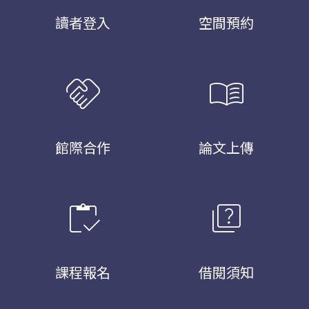
讀者登入
空間預約
handshake
menu_book
館際合作
論文上傳
inventory
quiz
課程報名
借閱須知