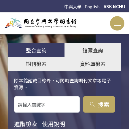
中興大學
English
ASK NCHU
:::
:::
整合查詢
館藏查詢
期刊檢索
資料庫檢索
除本館館藏目錄外，可同時查詢期刊文章等電子
關鍵字搜尋
資源。
搜索
search
進階檢索
使用說明