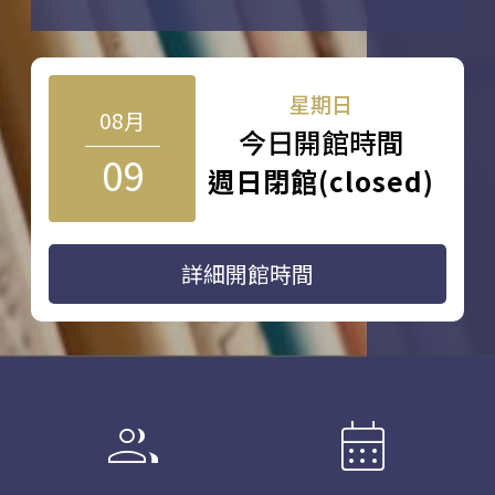
星期日
08月
今日開館時間
09
週日閉館(closed)
詳細開館時間
group
calendar_month