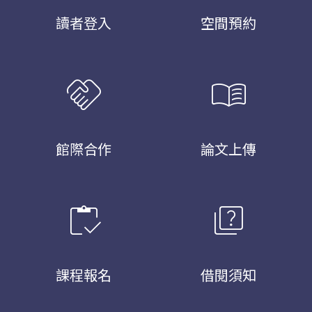
讀者登入
空間預約
handshake
menu_book
館際合作
論文上傳
inventory
quiz
課程報名
借閱須知