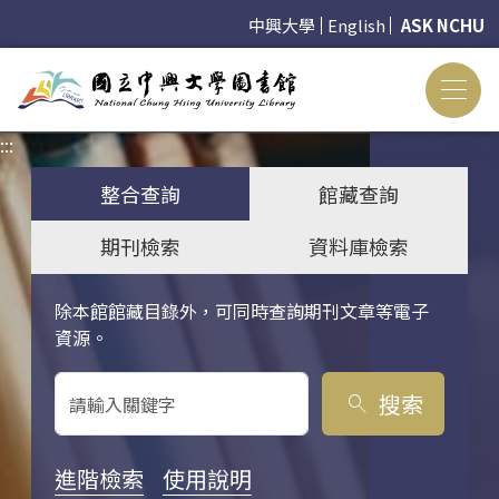
中興大學
English
ASK NCHU
:::
:::
整合查詢
館藏查詢
期刊檢索
資料庫檢索
除本館館藏目錄外，可同時查詢期刊文章等電子
關鍵字搜尋
資源。
搜索
search
進階檢索
使用說明