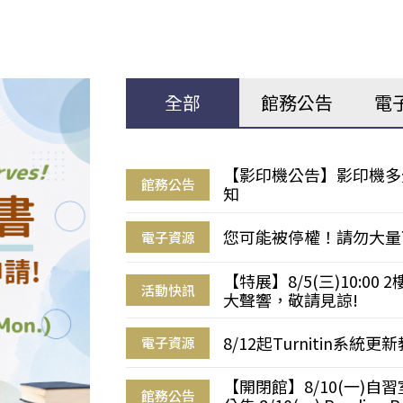
全部
館務公告
電
【影印機公告】影印機多
館務公告
知
您可能被停權！請勿大量
電子資源
【特展】8/5(三)10:0
活動快訊
大聲響，敬請見諒!
8/12起Turnitin系
電子資源
【開閉館】8/10(一)
館務公告