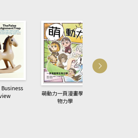
usiness
ACS Catalysi
萌動力一頁漫畫學生
ew
物力學