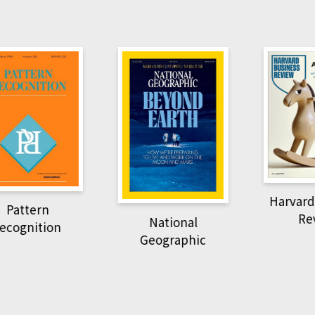
Harvard B
attern
Revi
National
ognition
Geographic