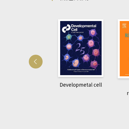
Developmetal cell
管人(kono平台)
P
rec