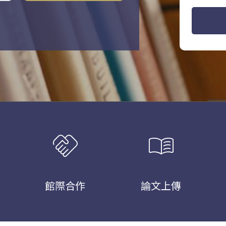
handshake
menu_book
館際合作
論文上傳