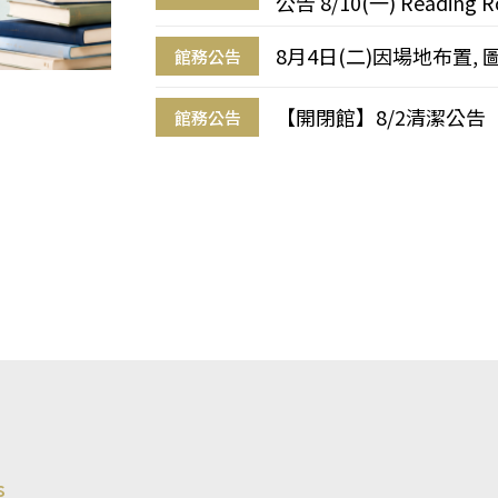
公告 8/10(一) Reading R
8月4日(二)因場地布置, 
館務公告
【開閉館】8/2清潔公告
館務公告
s