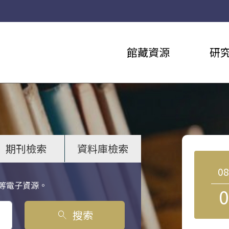
館藏資源
研
期刊檢索
資料庫檢索
0
等電子資源。
0
搜索
search