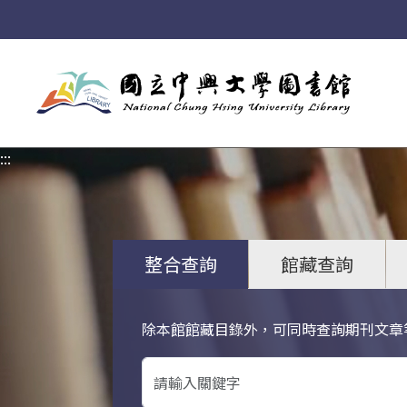
:::
:::
整合查詢
館藏查詢
除本館館藏目錄外，可同時查詢期刊文章
關鍵字搜尋