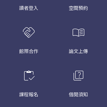
讀者登入
空間預約
handshake
menu_book
館際合作
論文上傳
inventory
quiz
課程報名
借閱須知