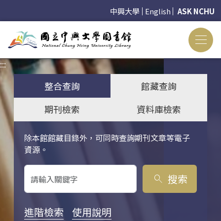
中興大學
English
ASK NCHU
:::
:::
整合查詢
館藏查詢
期刊檢索
資料庫檢索
除本館館藏目錄外，可同時查詢期刊文章等電子
關鍵字搜尋
資源。
搜索
search
進階檢索
使用說明