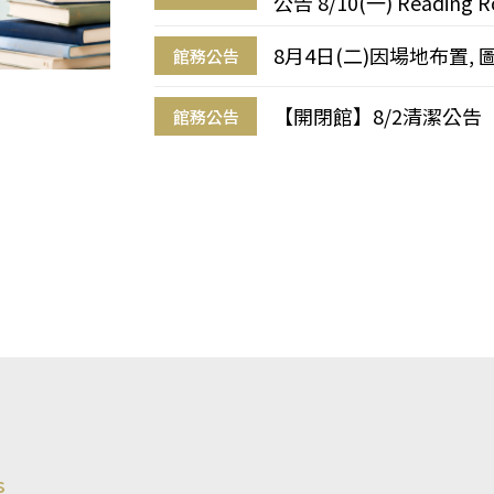
公告 8/10(一) Reading R
8月4日(二)因場地布置, 
館務公告
【開閉館】8/2清潔公告
館務公告
s