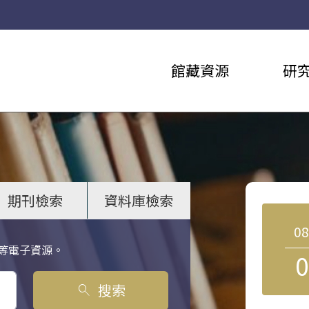
館藏資源
研
期刊檢索
資料庫檢索
0
等電子資源。
0
搜索
search