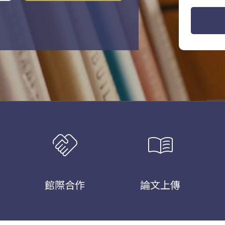
handshake
menu_book
館際合作
論文上傳