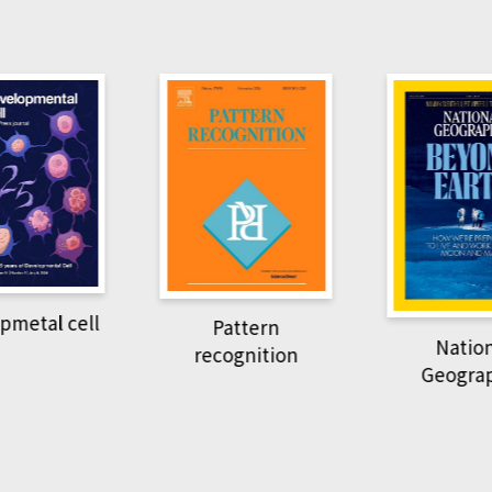
Harvar
Pattern
R
National
recognition
Geographic