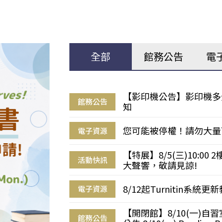
全部
館務公告
電
【影印機公告】影印機多
館務公告
知
您可能被停權！請勿大量
電子資源
【特展】8/5(三)10:0
活動快訊
大聲響，敬請見諒!
8/12起Turnitin系
電子資源
【開閉館】8/10(一)
館務公告