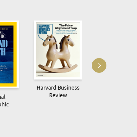
d Business
ACS Catal
萌動力一頁漫畫學生
eview
物力學