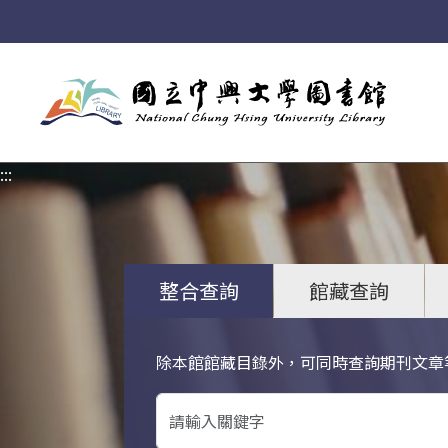
:::
:::
整合查詢
館藏查詢
除本館館藏目錄外，可同時查詢期刊文章
關鍵字搜尋