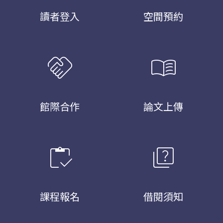
讀者登入
空間預約
handshake
menu_book
館際合作
論文上傳
inventory
quiz
課程報名
借閱須知