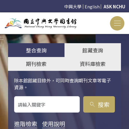
中興大學
English
ASK NCHU
:::
:::
整合查詢
館藏查詢
期刊檢索
資料庫檢索
除本館館藏目錄外，可同時查詢期刊文章等電子
關鍵字搜尋
資源。
搜索
search
進階檢索
使用說明