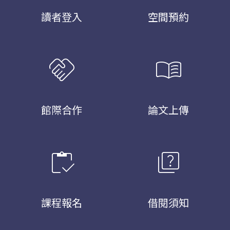
讀者登入
空間預約
handshake
menu_book
館際合作
論文上傳
inventory
quiz
課程報名
借閱須知