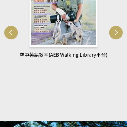
台)
網管人(kono平台)