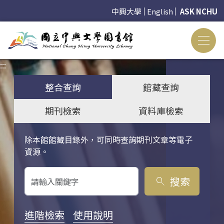
中興大學
English
ASK NCHU
:::
:::
整合查詢
館藏查詢
期刊檢索
資料庫檢索
除本館館藏目錄外，可同時查詢期刊文章等電子
關鍵字搜尋
資源。
搜索
search
進階檢索
使用說明