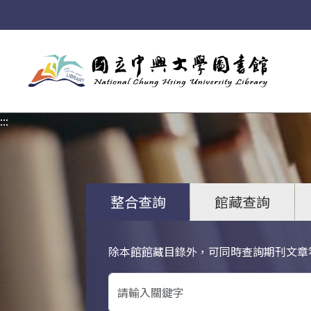
:::
:::
整合查詢
館藏查詢
除本館館藏目錄外，可同時查詢期刊文章
關鍵字搜尋