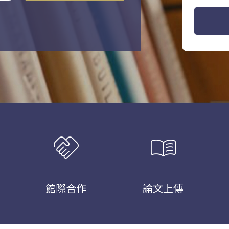
handshake
menu_book
館際合作
論文上傳