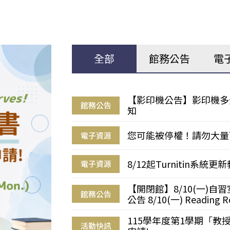
全部
館務公告
電
【影印機公告】影印機多
館務公告
知
您可能被停權！請勿大量
電子資源
8/12起Turnitin系
電子資源
【開閉館】8/10(一)
館務公告
公告 8/10(一) Reading R
115學年度第1學期「
活動快訊