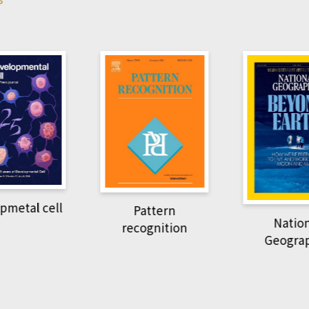
pmetal cell
Pattern
Natio
recognition
Geogra