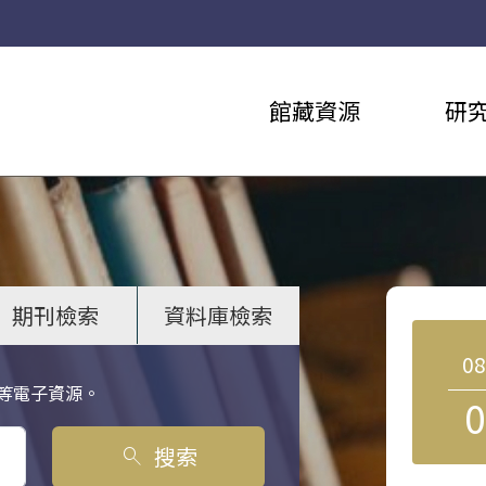
館藏資源
研
期刊檢索
資料庫檢索
0
等電子資源。
0
搜索
search