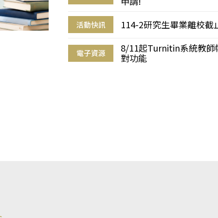
申請!
114-2研究生畢業離校
活動快訊
8/11起Turnitin系
電子資源
對功能
s