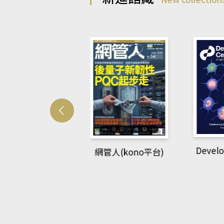
Develo
網管人(kono平台)
中英語教室(AEB
lking Library平
台)