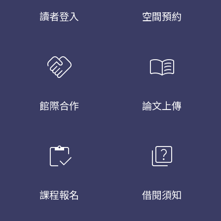
讀者登入
空間預約
handshake
menu_book
館際合作
論文上傳
inventory
quiz
課程報名
借閱須知