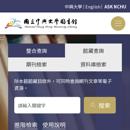
中興大學
English
ASK NCHU
:::
:::
整合查詢
館藏查詢
期刊檢索
資料庫檢索
除本館館藏目錄外，可同時查詢期刊文章等電子
關鍵字搜尋
資源。
搜索
search
進階檢索
使用說明