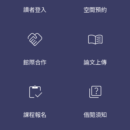
讀者登入
空間預約
handshake
menu_book
館際合作
論文上傳
inventory
quiz
課程報名
借閱須知