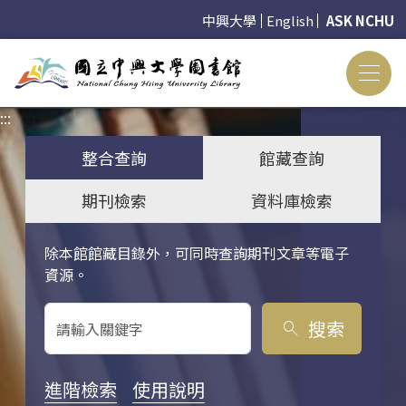
中興大學
English
ASK NCHU
:::
:::
整合查詢
館藏查詢
期刊檢索
資料庫檢索
除本館館藏目錄外，可同時查詢期刊文章等電子
關鍵字搜尋
資源。
搜索
search
進階檢索
使用說明