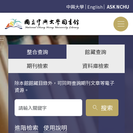
中興大學
English
ASK NCHU
:::
:::
整合查詢
館藏查詢
期刊檢索
資料庫檢索
除本館館藏目錄外，可同時查詢期刊文章等電子
關鍵字搜尋
資源。
搜索
search
進階檢索
使用說明