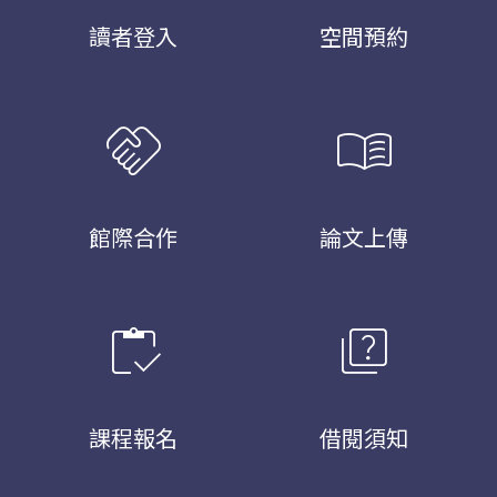
讀者登入
空間預約
handshake
menu_book
館際合作
論文上傳
inventory
quiz
課程報名
借閱須知