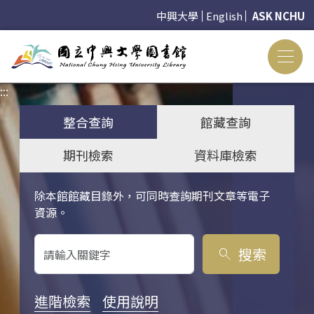
中興大學
English
ASK NCHU
:::
:::
整合查詢
館藏查詢
期刊檢索
資料庫檢索
除本館館藏目錄外，可同時查詢期刊文章等電子
關鍵字搜尋
資源。
搜索
search
進階檢索
使用說明