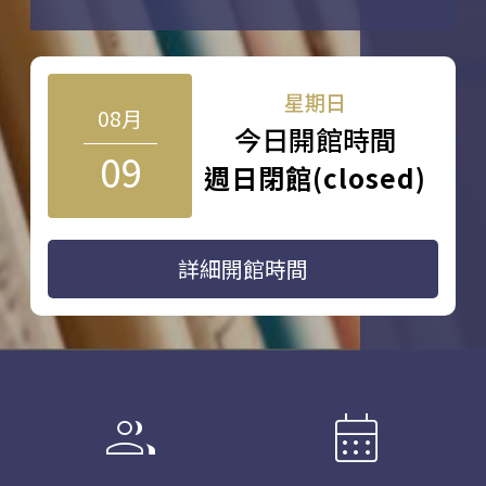
星期日
08月
今日開館時間
09
週日閉館(closed)
詳細開館時間
group
calendar_month