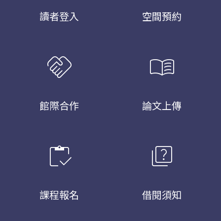
讀者登入
空間預約
handshake
menu_book
館際合作
論文上傳
inventory
quiz
課程報名
借閱須知