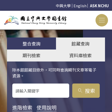
中興大學
English
ASK NCHU
:::
:::
整合查詢
館藏查詢
期刊檢索
資料庫檢索
除本館館藏目錄外，可同時查詢期刊文章等電子
關鍵字搜尋
資源。
搜索
search
進階檢索
使用說明