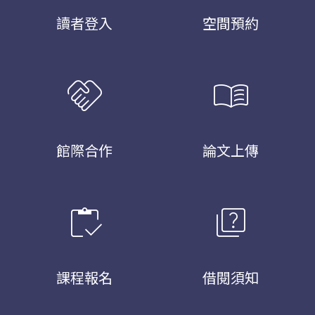
讀者登入
空間預約
handshake
menu_book
館際合作
論文上傳
inventory
quiz
課程報名
借閱須知