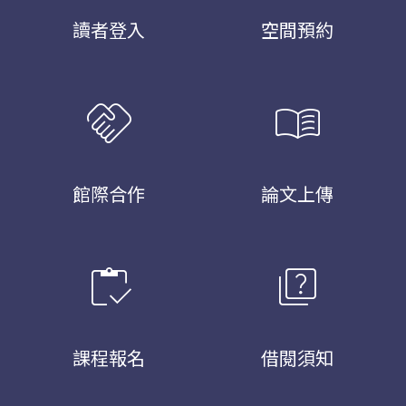
讀者登入
空間預約
handshake
menu_book
館際合作
論文上傳
inventory
quiz
課程報名
借閱須知