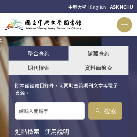
中興大學
English
ASK NCHU
:::
:::
整合查詢
館藏查詢
期刊檢索
資料庫檢索
除本館館藏目錄外，可同時查詢期刊文章等電子
關鍵字搜尋
資源。
搜索
search
進階檢索
使用說明