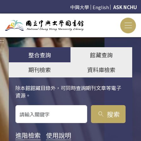
中興大學
English
ASK NCHU
:::
:::
整合查詢
館藏查詢
期刊檢索
資料庫檢索
除本館館藏目錄外，可同時查詢期刊文章等電子
關鍵字搜尋
資源。
搜索
search
進階檢索
使用說明