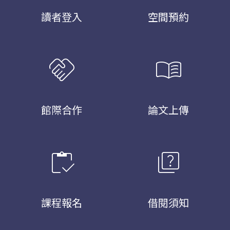
讀者登入
空間預約
handshake
menu_book
館際合作
論文上傳
inventory
quiz
課程報名
借閱須知