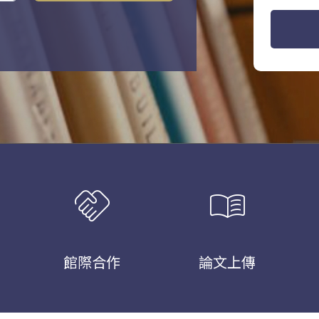
handshake
menu_book
館際合作
論文上傳