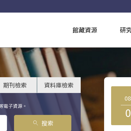
館藏資源
研
期刊檢索
資料庫檢索
0
等電子資源。
0
搜索
search