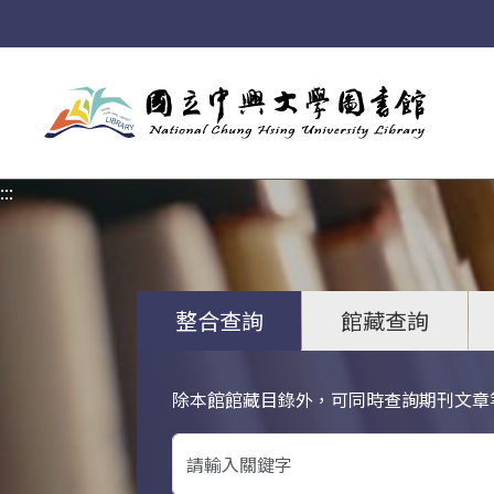
:::
:::
整合查詢
館藏查詢
除本館館藏目錄外，可同時查詢期刊文章
關鍵字搜尋