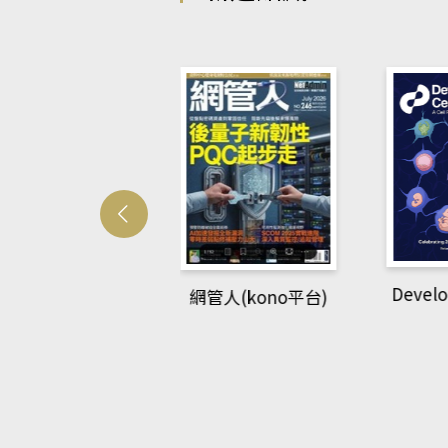
Develo
網管人(kono平台)
中英語教室(AEB
lking Library平
台)