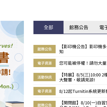
全部
館務公告
電
【影印機公告】影印機多
館務公告
知
您可能被停權！請勿大量
電子資源
【特展】8/5(三)10:0
活動快訊
大聲響，敬請見諒!
8/12起Turnitin系
電子資源
【開閉館】8/10(一)
館務公告