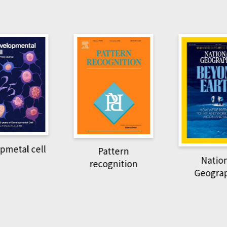
pmetal cell
Pattern
Natio
recognition
Geogra