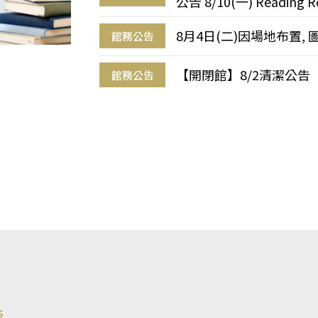
公告 8/10(一) Reading R
8月4日(二)因場地布置, 
館務公告
【開閉館】8/2清潔公告
館務公告
s