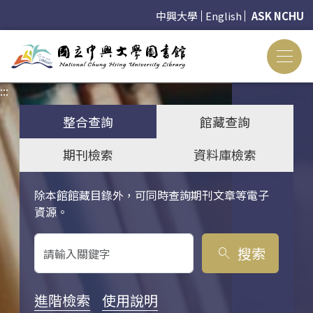
中興大學
English
ASK NCHU
:::
:::
整合查詢
館藏查詢
期刊檢索
資料庫檢索
除本館館藏目錄外，可同時查詢期刊文章等電子
關鍵字搜尋
資源。
搜索
search
進階檢索
使用說明