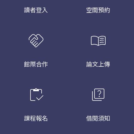
讀者登入
空間預約
handshake
menu_book
館際合作
論文上傳
inventory
quiz
課程報名
借閱須知