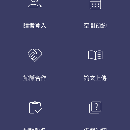
group
calendar_month
讀者登入
空間預約
handshake
menu_book
館際合作
論文上傳
inventory
quiz