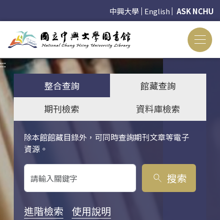
中興大學
English
ASK NCHU
:::
:::
整合查詢
館藏查詢
期刊檢索
資料庫檢索
除本館館藏目錄外，可同時查詢期刊文章等電子
關鍵字搜尋
資源。
搜索
search
進階檢索
使用說明