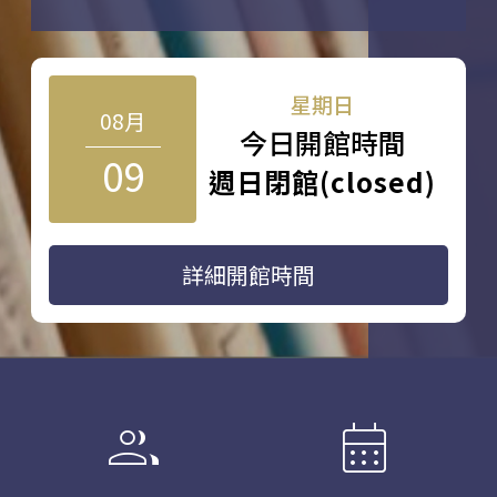
星期日
08月
今日開館時間
09
週日閉館(closed)
詳細開館時間
group
calendar_month