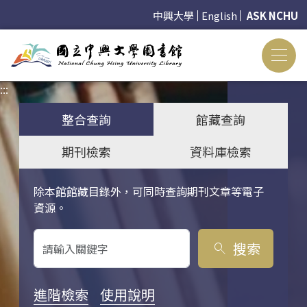
中興大學
English
ASK NCHU
:::
:::
整合查詢
館藏查詢
期刊檢索
資料庫檢索
除本館館藏目錄外，可同時查詢期刊文章等電子
關鍵字搜尋
資源。
搜索
search
進階檢索
使用說明