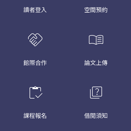
讀者登入
空間預約
handshake
menu_book
館際合作
論文上傳
inventory
quiz
課程報名
借閱須知