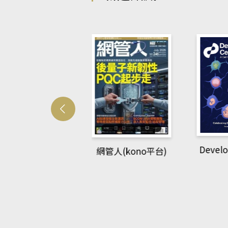
Develo
網管人(kono平台)
中英語教室(AEB
lking Library平
台)