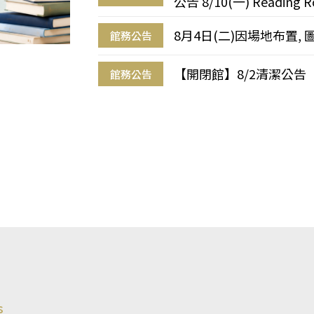
公告 8/10(一) Reading R
8月4日(二)因場地布置, 
館務公告
【開閉館】8/2清潔公告
館務公告
s