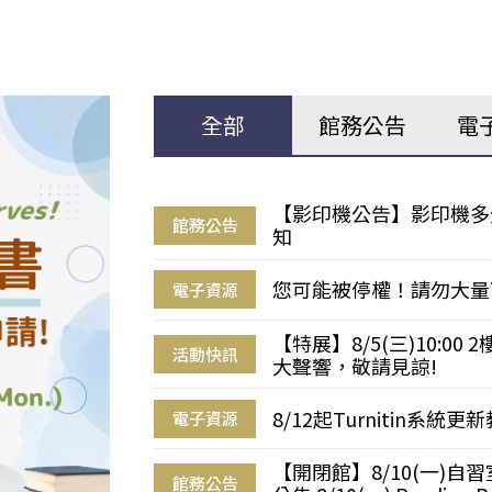
全部
館務公告
電
【影印機公告】影印機多
館務公告
知
您可能被停權！請勿大量
電子資源
【特展】8/5(三)10:0
活動快訊
大聲響，敬請見諒!
8/12起Turnitin系
電子資源
【開閉館】8/10(一)
館務公告