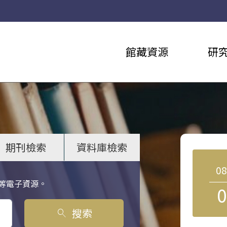
館藏資源
研
期刊檢索
資料庫檢索
0
等電子資源。
0
搜索
search