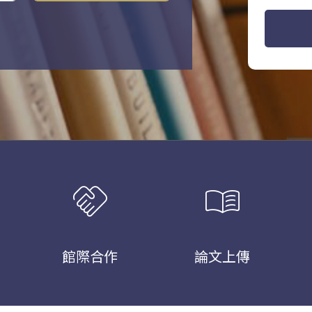
handshake
menu_book
館際合作
論文上傳