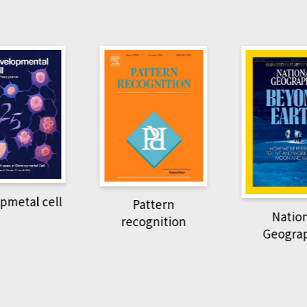
pmetal cell
Pattern
Natio
recognition
Geogra