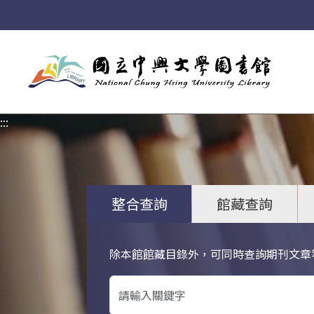
:::
:::
整合查詢
館藏查詢
除本館館藏目錄外，可同時查詢期刊文章
關鍵字搜尋