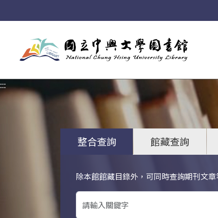
:::
:::
整合查詢
館藏查詢
除本館館藏目錄外，可同時查詢期刊文章
關鍵字搜尋