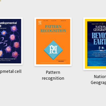
Harva
Pattern
National
recognition
Geographic