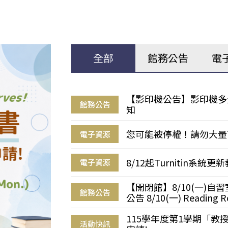
全部
館務公告
電
【影印機公告】影印機多
館務公告
知
您可能被停權！請勿大量
電子資源
8/12起Turnitin系
電子資源
【開閉館】8/10(一)
館務公告
公告 8/10(一) Reading R
115學年度第1學期「
活動快訊