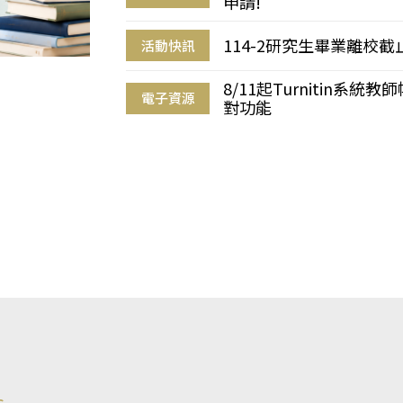
申請!
114-2研究生畢業離校
活動快訊
8/11起Turnitin系
電子資源
對功能
s