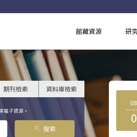
館藏資源
研
期刊檢索
資料庫檢索
0
等電子資源。
0
搜索
search