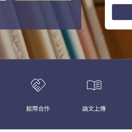
handshake
menu_book
館際合作
論文上傳