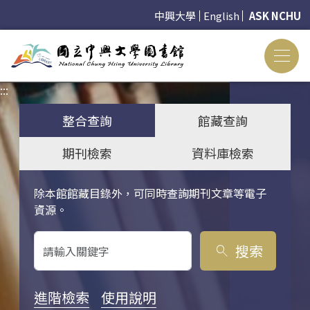
中興大學
English
ASK NCHU
:::
:::
整合查詢
館藏查詢
期刊檢索
資料庫檢索
除本館館藏目錄外，可同時查詢期刊文章等電子
關鍵字搜尋
資源。
搜索
search
進階檢索
使用說明