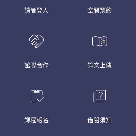
讀者登入
空間預約
handshake
menu_book
館際合作
論文上傳
inventory
quiz
課程報名
借閱須知