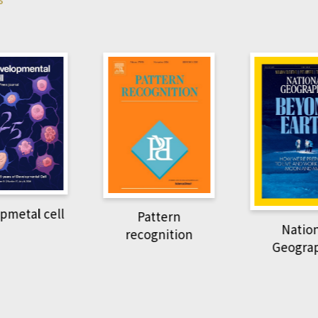
Harvard B
attern
Revi
National
ognition
Geographic