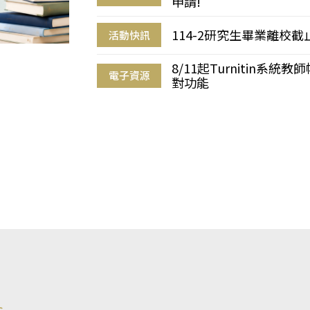
申請!
114-2研究生畢業離校
活動快訊
8/11起Turnitin系
電子資源
對功能
s