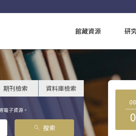
館藏資源
研
期刊檢索
資料庫檢索
0
等電子資源。
0
搜索
search