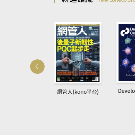
Developmetal cell
管人(kono平台)
P
rec