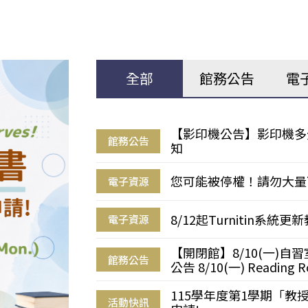
全部
館務公告
電
【影印機公告】影印機多
館務公告
知
您可能被停權！請勿大量
電子資源
8/12起Turnitin系
電子資源
【開閉館】8/10(一)
館務公告
公告 8/10(一) Reading R
115學年度第1學期「
活動快訊