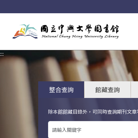
:::
:::
整合查詢
館藏查詢
除本館館藏目錄外，可同時查詢期刊文章
關鍵字搜尋