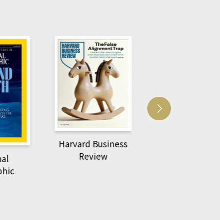
usiness
ACS Catalysi
萌動力一頁漫畫學生
ew
物力學