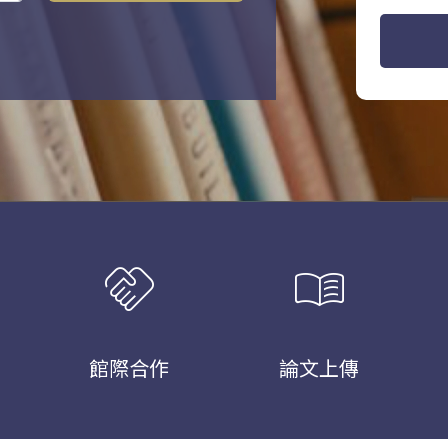
handshake
menu_book
館際合作
論文上傳