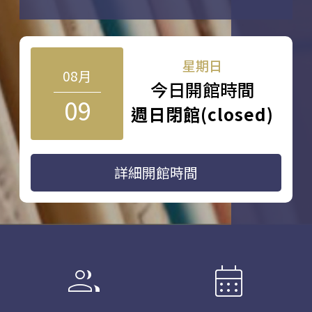
星期日
08月
今日開館時間
09
週日閉館(closed)
詳細開館時間
group
calendar_month