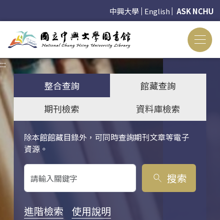
中興大學
English
ASK NCHU
:::
:::
整合查詢
館藏查詢
期刊檢索
資料庫檢索
除本館館藏目錄外，可同時查詢期刊文章等電子
關鍵字搜尋
資源。
搜索
search
進階檢索
使用說明