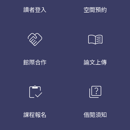
讀者登入
空間預約
handshake
menu_book
館際合作
論文上傳
inventory
quiz
課程報名
借閱須知