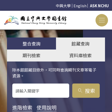
中興大學
English
ASK NCHU
:::
:::
整合查詢
館藏查詢
期刊檢索
資料庫檢索
除本館館藏目錄外，可同時查詢期刊文章等電子
關鍵字搜尋
資源。
搜索
search
進階檢索
使用說明