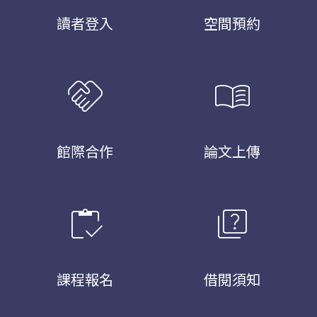
讀者登入
空間預約
handshake
menu_book
館際合作
論文上傳
inventory
quiz
課程報名
借閱須知