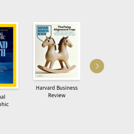
usiness
ACS Catalysi
萌動力一頁漫畫學生
ew
物力學