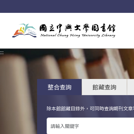
:::
:::
整合查詢
館藏查詢
除本館館藏目錄外，可同時查詢期刊文章
關鍵字搜尋