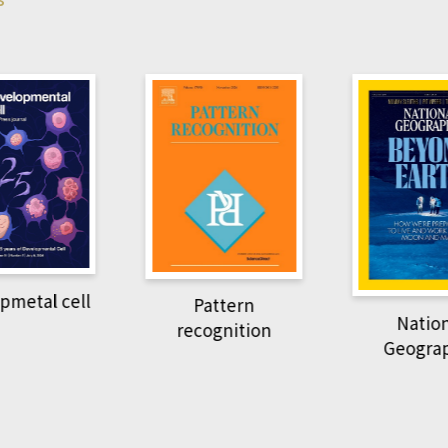
Harvard B
attern
Revi
National
ognition
Geographic