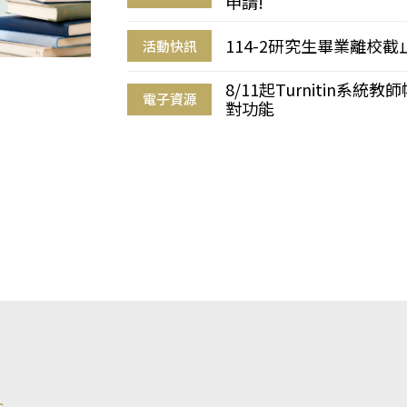
申請!
114-2研究生畢業離校
活動快訊
8/11起Turnitin系
電子資源
對功能
s