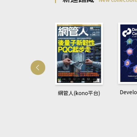
Developmetal cell
管人(kono平台)
P
rec