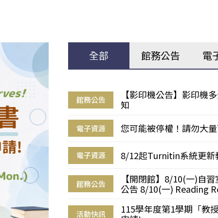
全部
館務公告
電
【影印機公告】影印機多
館務公告
知
您可能被停權！請勿大量
電子資源
8/12起Turnitin系
電子資源
【開閉館】8/10(一)
館務公告
公告 8/10(一) Reading R
115學年度第1學期「
活動快訊