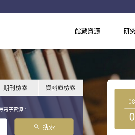
館藏資源
研
期刊檢索
資料庫檢索
0
等電子資源。
0
搜索
search