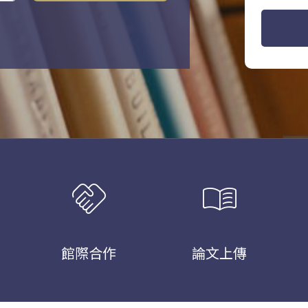
handshake
menu_book
館際合作
論文上傳