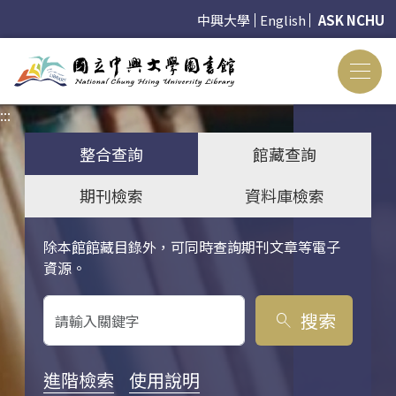
中興大學
English
ASK NCHU
:::
:::
整合查詢
館藏查詢
期刊檢索
資料庫檢索
除本館館藏目錄外，可同時查詢期刊文章等電子
關鍵字搜尋
資源。
搜索
search
進階檢索
使用說明