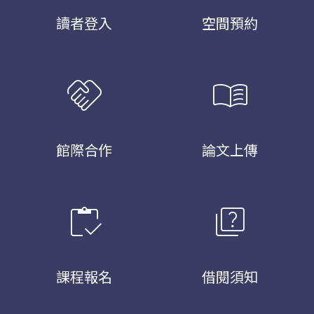
讀者登入
空間預約
handshake
menu_book
館際合作
論文上傳
inventory
quiz
課程報名
借閱須知