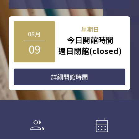
星期日
08月
今日開館時間
09
週日閉館(closed)
詳細開館時間
group
calendar_month