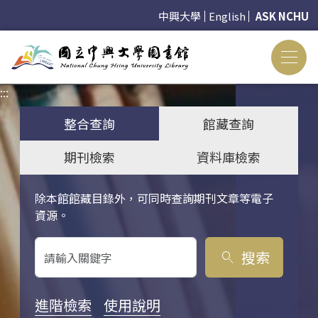
中興大學
English
ASK NCHU
:::
:::
整合查詢
館藏查詢
期刊檢索
資料庫檢索
除本館館藏目錄外，可同時查詢期刊文章等電子
關鍵字搜尋
資源。
搜索
search
進階檢索
使用說明