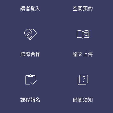
讀者登入
空間預約
handshake
menu_book
館際合作
論文上傳
inventory
quiz
課程報名
借閱須知