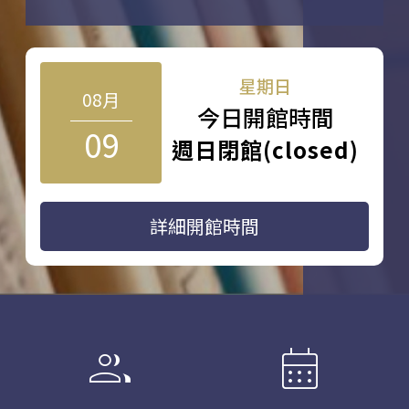
星期日
08月
今日開館時間
09
週日閉館(closed)
詳細開館時間
group
calendar_month