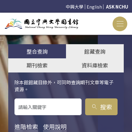
中興大學
English
ASK NCHU
:::
:::
整合查詢
館藏查詢
期刊檢索
資料庫檢索
除本館館藏目錄外，可同時查詢期刊文章等電子
關鍵字搜尋
資源。
搜索
search
進階檢索
使用說明