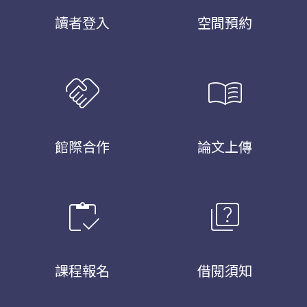
讀者登入
空間預約
handshake
menu_book
館際合作
論文上傳
inventory
quiz
課程報名
借閱須知