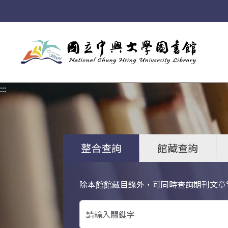
:::
:::
整合查詢
館藏查詢
除本館館藏目錄外，可同時查詢期刊文章
關鍵字搜尋