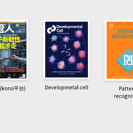
pmetal cell
Pattern
Natio
recognition
Geogra