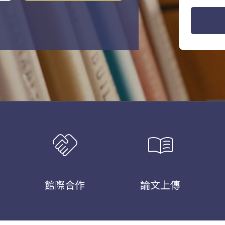
handshake
menu_book
館際合作
論文上傳