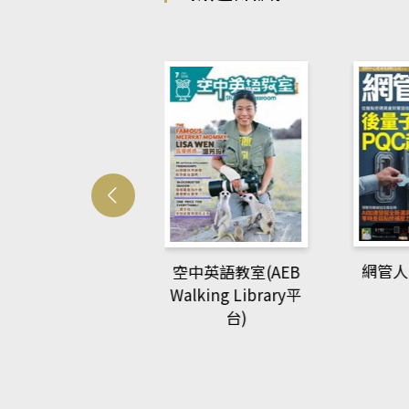
Develo
網管人(kono平台)
中英語教室(AEB
lking Library平
台)