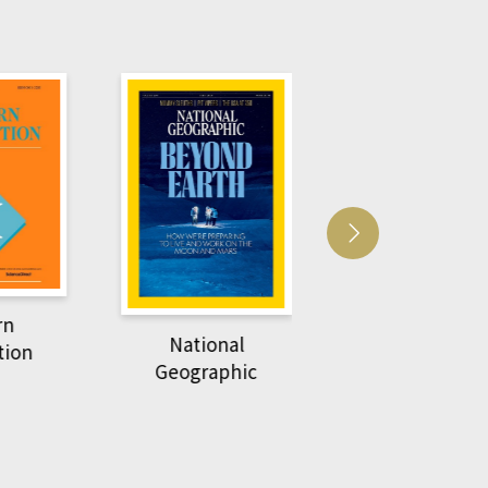
Harvard Business
萌動力一頁漫畫
Review
nal
物力學
phic