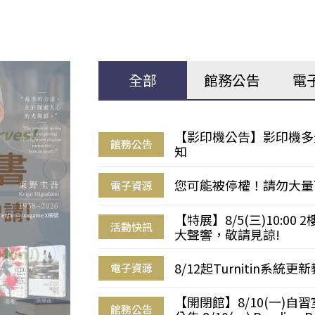
全部
館務公告
電
【影印機公告】影印機多
館務公告
知
您可能被停權！請勿大量
電子資源
【特展】8/5(三)10:0
活動快訊
大聲響，敬請見諒!
8/12起Turnitin系
電子資源
【開閉館】8/10(一)
館務公告