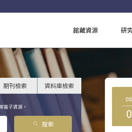
館藏資源
研
期刊檢索
資料庫檢索
0
等電子資源。
0
搜索
search