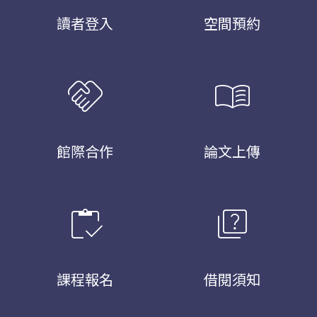
讀者登入
空間預約
handshake
menu_book
館際合作
論文上傳
inventory
quiz
課程報名
借閱須知