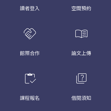
讀者登入
空間預約
handshake
menu_book
館際合作
論文上傳
inventory
quiz
課程報名
借閱須知