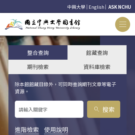
中興大學
English
ASK NCHU
:::
:::
整合查詢
館藏查詢
期刊檢索
資料庫檢索
除本館館藏目錄外，可同時查詢期刊文章等電子
關鍵字搜尋
資源。
搜索
search
進階檢索
使用說明