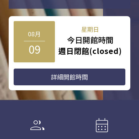
星期日
08月
今日開館時間
09
週日閉館(closed)
詳細開館時間
group
calendar_month