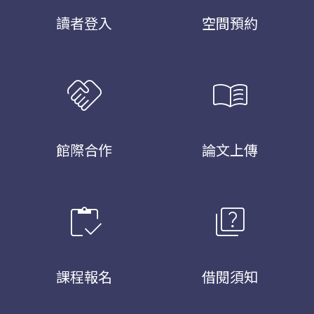
讀者登入
空間預約
handshake
menu_book
館際合作
論文上傳
inventory
quiz
課程報名
借閱須知