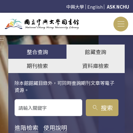
中興大學
English
ASK NCHU
:::
:::
整合查詢
館藏查詢
期刊檢索
資料庫檢索
除本館館藏目錄外，可同時查詢期刊文章等電子
關鍵字搜尋
資源。
搜索
search
進階檢索
使用說明