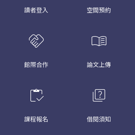
讀者登入
空間預約
handshake
menu_book
館際合作
論文上傳
inventory
quiz
課程報名
借閱須知