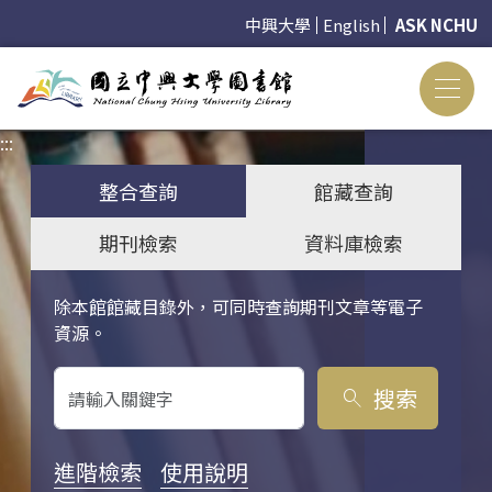
中興大學
English
ASK NCHU
:::
:::
整合查詢
館藏查詢
期刊檢索
資料庫檢索
除本館館藏目錄外，可同時查詢期刊文章等電子
關鍵字搜尋
資源。
搜索
search
進階檢索
使用說明