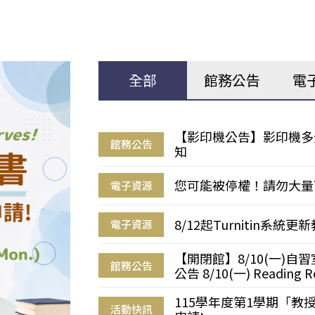
全部
館務公告
電
【影印機公告】影印機多
館務公告
知
您可能被停權！請勿大量
電子資源
8/12起Turnitin系
電子資源
【開閉館】8/10(一)
館務公告
公告 8/10(一) Reading R
115學年度第1學期「
活動快訊