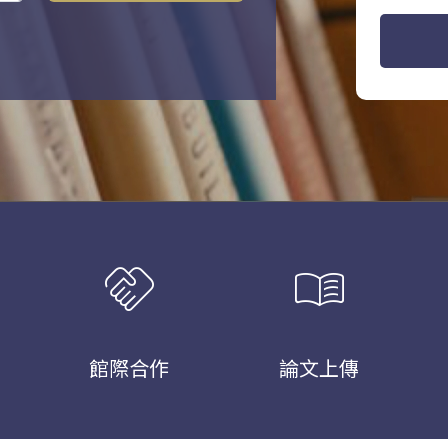
handshake
menu_book
館際合作
論文上傳