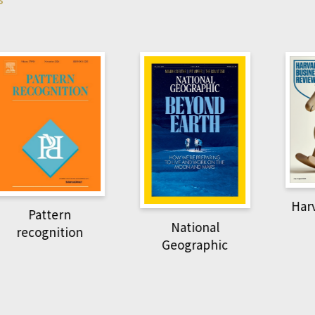
Harvard B
attern
Revi
National
ognition
Geographic