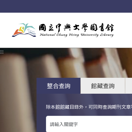
:::
:::
整合查詢
館藏查詢
除本館館藏目錄外，可同時查詢期刊文章
關鍵字搜尋