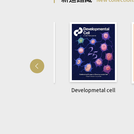
Developmetal cell
管人(kono平台)
P
rec