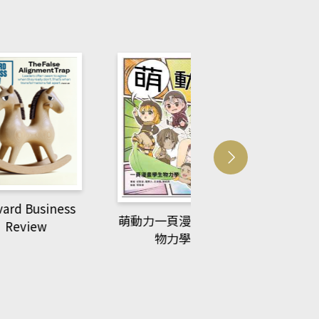
usiness
ACS Catalysi
萌動力一頁漫畫學生
ew
物力學