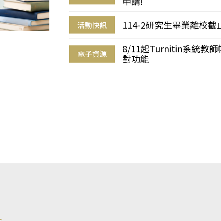
申請!
114-2研究生畢業離校
活動快訊
8/11起Turnitin系
電子資源
對功能
s