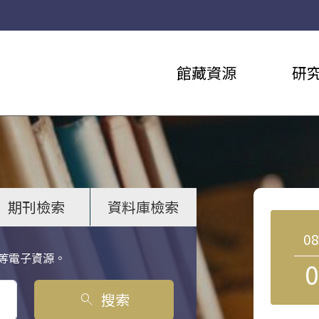
館藏資源
研
期刊檢索
資料庫檢索
0
等電子資源。
0
搜索
search