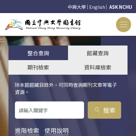
中興大學
English
ASK NCHU
:::
:::
整合查詢
館藏查詢
期刊檢索
資料庫檢索
除本館館藏目錄外，可同時查詢期刊文章等電子
關鍵字搜尋
資源。
搜索
search
進階檢索
使用說明