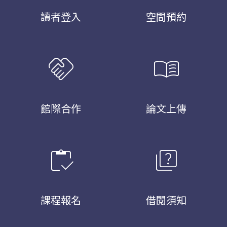
讀者登入
空間預約
handshake
menu_book
館際合作
論文上傳
inventory
quiz
課程報名
借閱須知