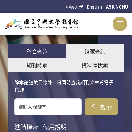
中興大學
English
ASK NCHU
:::
:::
整合查詢
館藏查詢
期刊檢索
資料庫檢索
除本館館藏目錄外，可同時查詢期刊文章等電子
關鍵字搜尋
資源。
搜索
search
進階檢索
使用說明