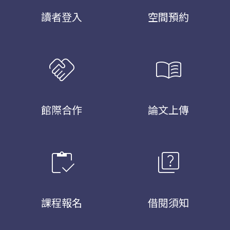
讀者登入
空間預約
handshake
menu_book
館際合作
論文上傳
inventory
quiz
課程報名
借閱須知