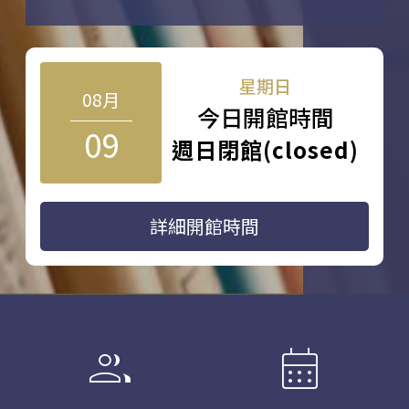
星期日
08月
今日開館時間
09
週日閉館(closed)
詳細開館時間
group
calendar_month