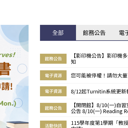
全部
館務公告
電
【影印機公告】影印機多
館務公告
知
您可能被停權！請勿大量
電子資源
8/12起Turnitin系
電子資源
【開閉館】8/10(一)
館務公告
公告 8/10(一) Reading R
115學年度第1學期「
活動快訊