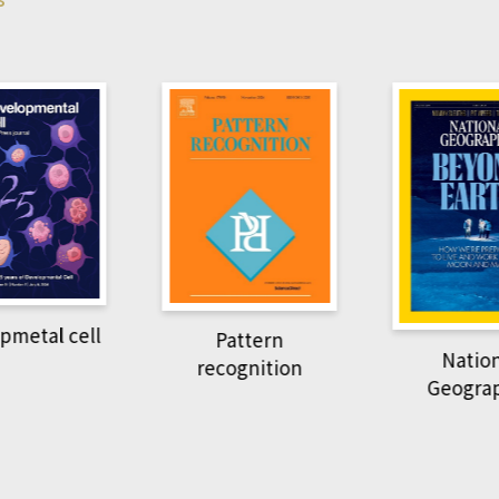
pmetal cell
Pattern
Natio
recognition
Geogra