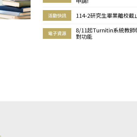
申請!
114-2研究生畢業離校
活動快訊
8/11起Turnitin系
電子資源
對功能
s