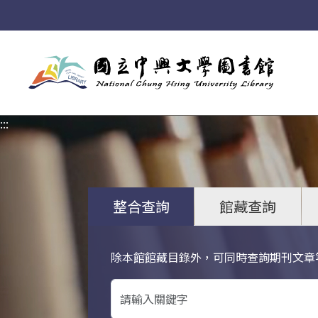
:::
:::
整合查詢
館藏查詢
除本館館藏目錄外，可同時查詢期刊文章
關鍵字搜尋