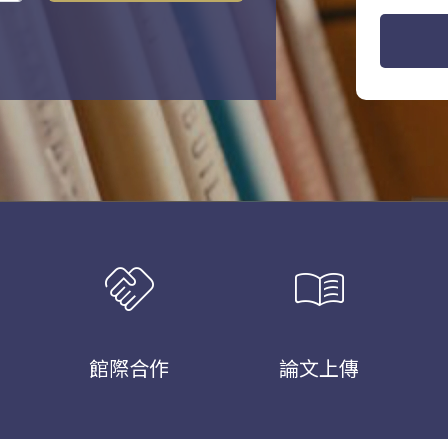
handshake
menu_book
館際合作
論文上傳