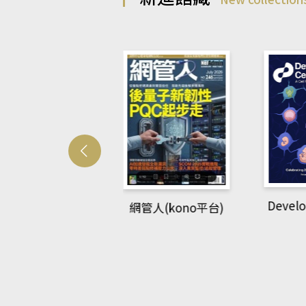
Develo
網管人(kono平台)
中英語教室(AEB
lking Library平
台)