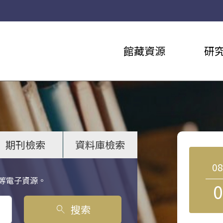
館藏資源
研
期刊檢索
資料庫檢索
0
等電子資源。
0
搜索
search