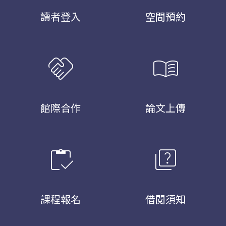
讀者登入
空間預約
handshake
menu_book
館際合作
論文上傳
inventory
quiz
課程報名
借閱須知