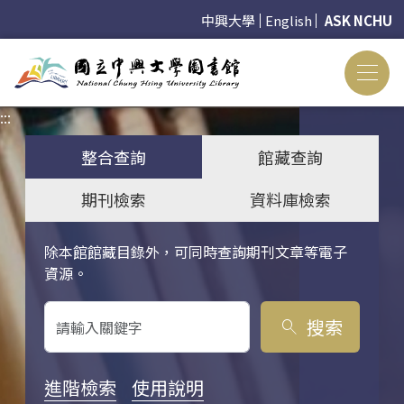
中興大學
English
ASK NCHU
:::
:::
整合查詢
館藏查詢
期刊檢索
資料庫檢索
除本館館藏目錄外，可同時查詢期刊文章等電子
關鍵字搜尋
資源。
搜索
search
進階檢索
使用說明