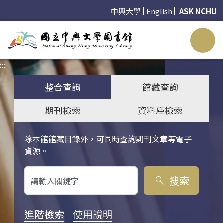
中興大學
English
ASK NCHU
:::
:::
整合查詢
館藏查詢
期刊檢索
資料庫檢索
除本館館藏目錄外，可同時查詢期刊文章等電子
關鍵字搜尋
資源。
搜索
search
進階檢索
使用說明