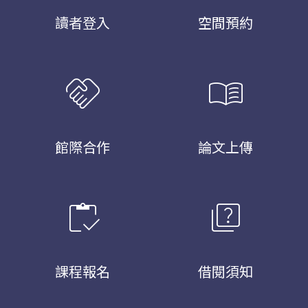
讀者登入
空間預約
handshake
menu_book
館際合作
論文上傳
inventory
quiz
課程報名
借閱須知