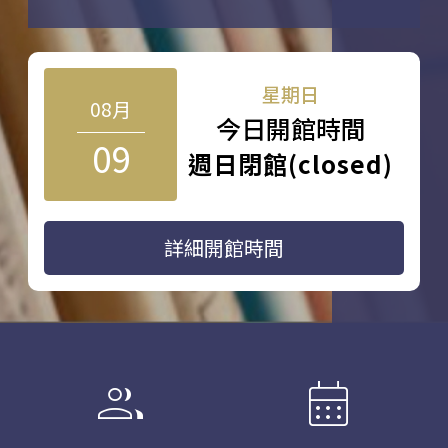
星期日
08月
今日開館時間
09
週日閉館(closed)
詳細開館時間
group
calendar_month