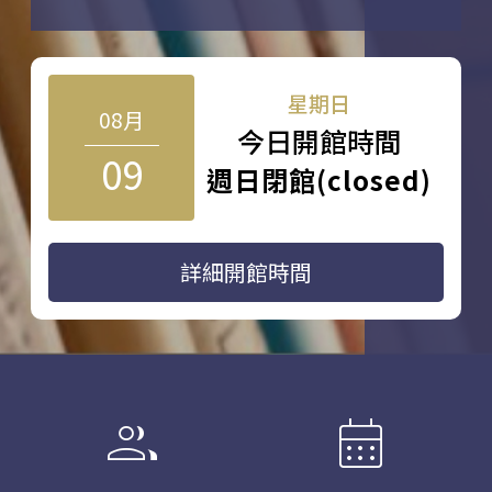
星期日
08月
今日開館時間
09
週日閉館(closed)
詳細開館時間
group
calendar_month