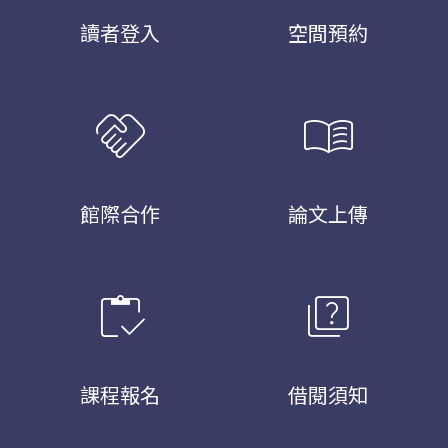
讀者登入
空間預約
handshake
menu_book
館際合作
論文上傳
inventory
quiz
課程報名
借閱須知