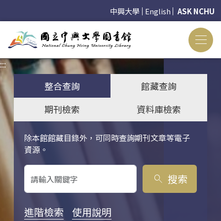
中興大學
English
ASK NCHU
:::
:::
整合查詢
館藏查詢
期刊檢索
資料庫檢索
除本館館藏目錄外，可同時查詢期刊文章等電子
關鍵字搜尋
資源。
搜索
search
進階檢索
使用說明