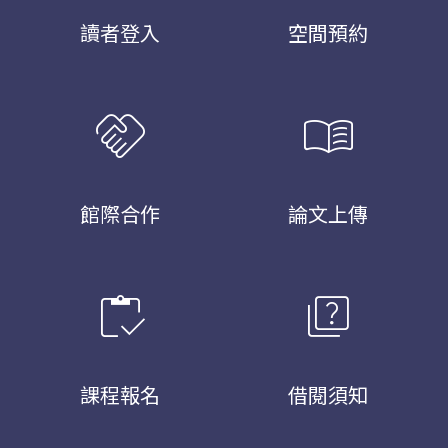
讀者登入
空間預約
handshake
menu_book
館際合作
論文上傳
inventory
quiz
課程報名
借閱須知