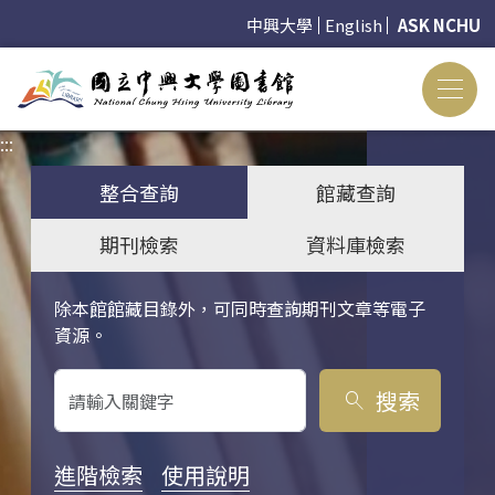
中興大學
English
ASK NCHU
:::
:::
整合查詢
館藏查詢
期刊檢索
資料庫檢索
除本館館藏目錄外，可同時查詢期刊文章等電子
關鍵字搜尋
資源。
搜索
search
進階檢索
使用說明