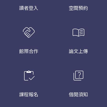
讀者登入
空間預約
handshake
menu_book
館際合作
論文上傳
inventory
quiz
課程報名
借閱須知