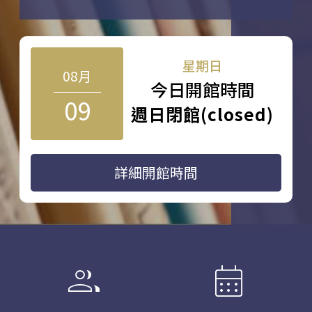
星期日
08月
今日開館時間
09
週日閉館(closed)
詳細開館時間
group
calendar_month