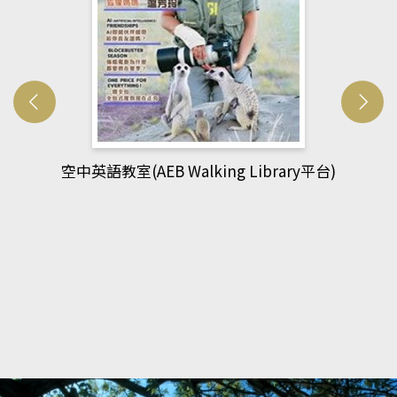
)
網管人(kono平台)