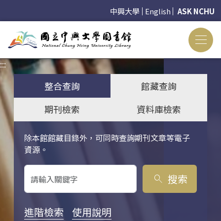
中興大學
English
ASK NCHU
:::
:::
整合查詢
館藏查詢
期刊檢索
資料庫檢索
除本館館藏目錄外，可同時查詢期刊文章等電子
關鍵字搜尋
資源。
搜索
search
進階檢索
使用說明