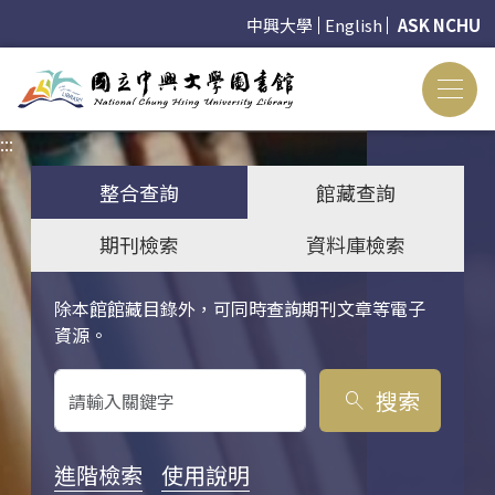
中興大學
English
ASK NCHU
:::
:::
整合查詢
館藏查詢
期刊檢索
資料庫檢索
除本館館藏目錄外，可同時查詢期刊文章等電子
關鍵字搜尋
資源。
搜索
search
進階檢索
使用說明