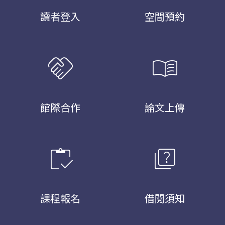
讀者登入
空間預約
handshake
menu_book
館際合作
論文上傳
inventory
quiz
課程報名
借閱須知