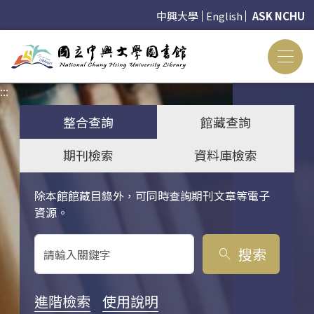
中興大學
English
ASK NCHU
:::
:::
整合查詢
館藏查詢
期刊檢索
資料庫檢索
除本館館藏目錄外，可同時查詢期刊文章等電子
關鍵字搜尋
資源。
搜索
search
進階檢索
使用說明