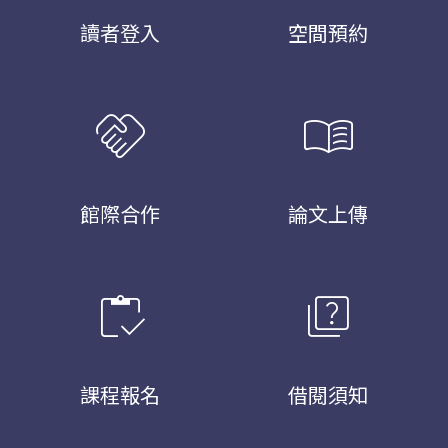
讀者登入
空間預約
handshake
menu_book
館際合作
論文上傳
inventory
quiz
課程報名
借閱須知