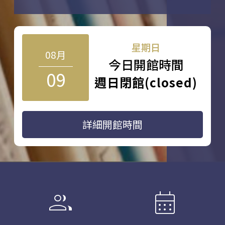
星期日
08月
今日開館時間
09
週日閉館(closed)
詳細開館時間
group
calendar_month