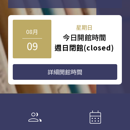
星期日
08月
今日開館時間
09
週日閉館(closed)
詳細開館時間
group
calendar_month