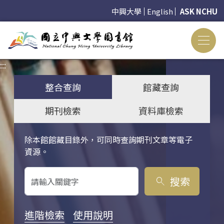
中興大學
English
ASK NCHU
:::
:::
整合查詢
館藏查詢
期刊檢索
資料庫檢索
除本館館藏目錄外，可同時查詢期刊文章等電子
關鍵字搜尋
資源。
搜索
search
進階檢索
使用說明