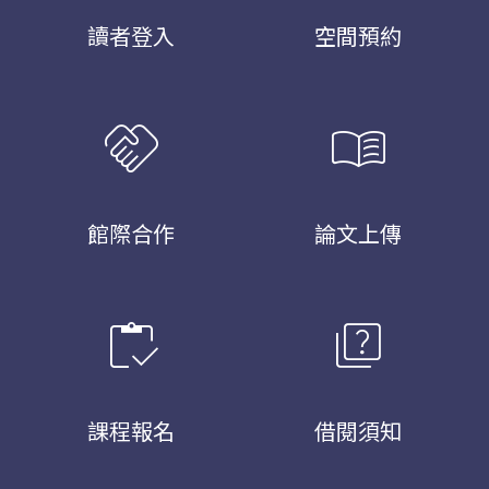
讀者登入
空間預約
handshake
menu_book
館際合作
論文上傳
inventory
quiz
課程報名
借閱須知