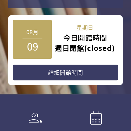
星期日
08月
今日開館時間
09
週日閉館(closed)
詳細開館時間
group
calendar_month