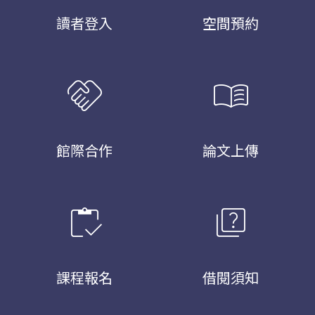
讀者登入
空間預約
handshake
menu_book
館際合作
論文上傳
inventory
quiz
課程報名
借閱須知