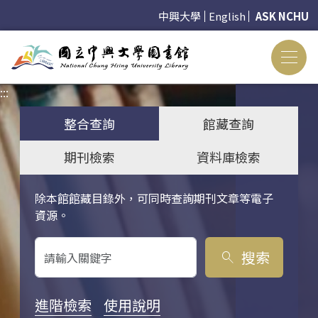
中興大學
English
ASK NCHU
:::
:::
整合查詢
館藏查詢
期刊檢索
資料庫檢索
除本館館藏目錄外，可同時查詢期刊文章等電子
關鍵字搜尋
資源。
搜索
search
進階檢索
使用說明