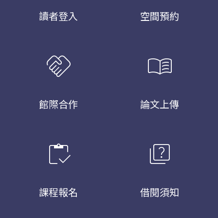
讀者登入
空間預約
handshake
menu_book
館際合作
論文上傳
inventory
quiz
課程報名
借閱須知