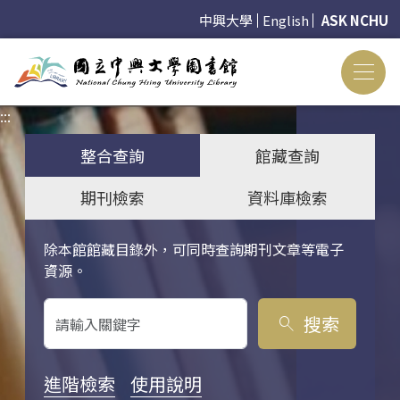
中興大學
English
ASK NCHU
:::
:::
整合查詢
館藏查詢
期刊檢索
資料庫檢索
除本館館藏目錄外，可同時查詢期刊文章等電子
關鍵字搜尋
資源。
搜索
search
進階檢索
使用說明