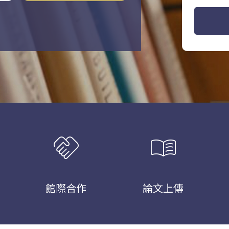
handshake
menu_book
館際合作
論文上傳