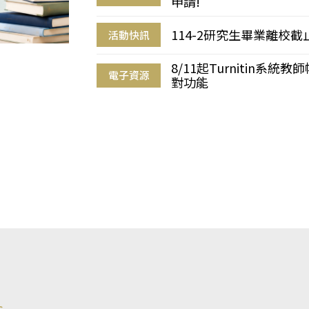
申請!
114-2研究生畢業離校
活動快訊
8/11起Turnitin系
電子資源
對功能
s