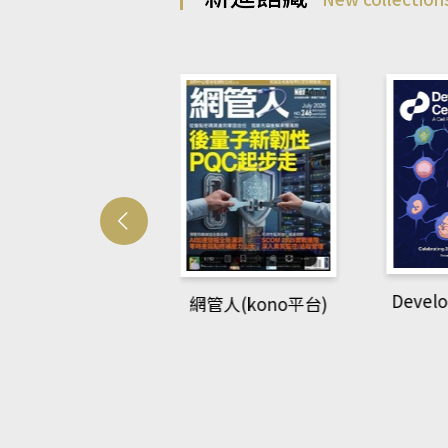
Develo
網管人(kono平台)
中英語教室(AEB
lking Library平
台)