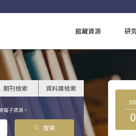
館藏資源
研
期刊檢索
資料庫檢索
0
等電子資源。
0
搜索
search