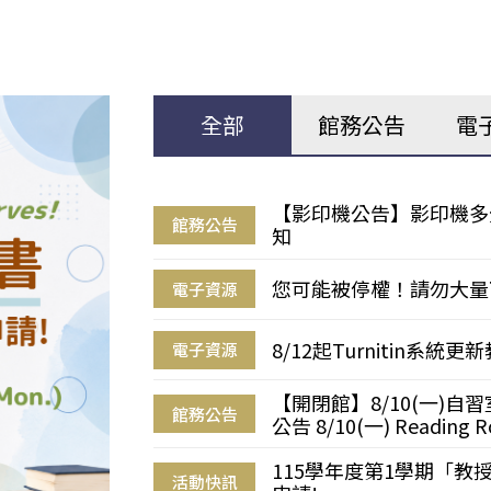
全部
館務公告
電
【影印機公告】影印機多
館務公告
知
您可能被停權！請勿大量
電子資源
8/12起Turnitin系
電子資源
【開閉館】8/10(一)
館務公告
公告 8/10(一) Reading R
115學年度第1學期「
活動快訊