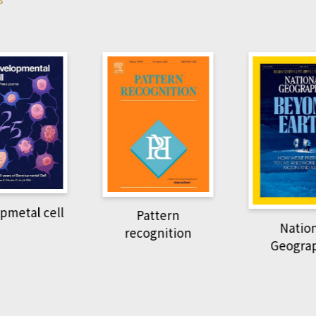
pmetal cell
Pattern
Natio
recognition
Geogra