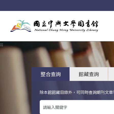
:::
:::
整合查詢
館藏查詢
除本館館藏目錄外，可同時查詢期刊文章
關鍵字搜尋